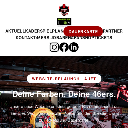
AKTUELL
KADER
SPIELPLAN
PARTNER
DAUERKARTE
KONTAKT
46ERS JOBARENA
FANSHOP
TICKETS
WEBSITE-RELAUNCH LÄUFT
Deine Farben. Deine 46ers.
Unsere neue Website entsteht gerade. Bis dahin findest du
hier alles Wichtige: Spielplan, News und den direkten Draht
zu Tickets und Dauerkarte.