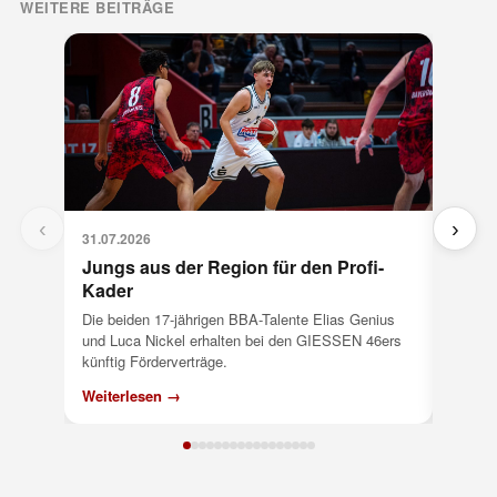
WEITERE BEITRÄGE
‹
›
31.07.2026
31.07.
Jungs aus der Region für den Profi-
18.30
Kader
GIESSE
Runde 
Die beiden 17-jährigen BBA-Talente Elias Genius
der Ost
und Luca Nickel erhalten bei den GIESSEN 46ers
künftig Förderverträge.
Weiterlesen →
Weiter