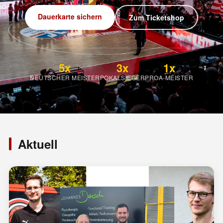
Dauerkarte sichern
Zum Ticketshop
5x
3x
1x
DEUTSCHER MEISTER
POKALSIEGER
PROA-MEISTER
Aktuell